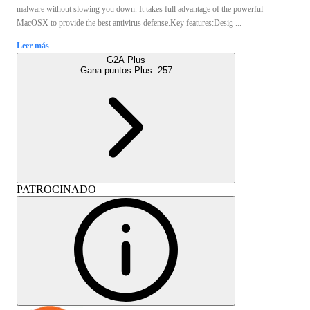
malware without slowing you down. It takes full advantage of the powerful
MacOSX to provide the best antivirus defense.Key features:Desig ...
Leer más
G2A Plus
Gana puntos Plus:
257
PATROCINADO