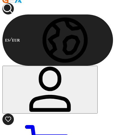
ES
EUR