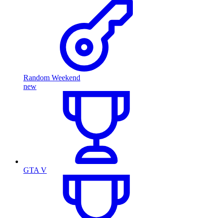
Random Weekend
new
GTA V