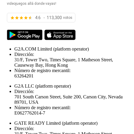
videojuegos allá donde vayas!
4.6 - 113,300
votos
G2A.COM Limited
(platform operator)
Dirección:
31/F, Tower Two, Times Square, 1 Matheson Street,
Causeway Bay, Hong Kong
Número de registro mercantil:
63264201
G2A LLC
(platform operator)
Dirección:
701 South Carson Street, Suite 200, Carson City, Nevada
89701, USA
Número de registro mercantil:
E0627762014-7
GATE READY Limited
(platform operator)
Dirección:
31/F, Tower Two, Times Square, 1 Matheson Street,