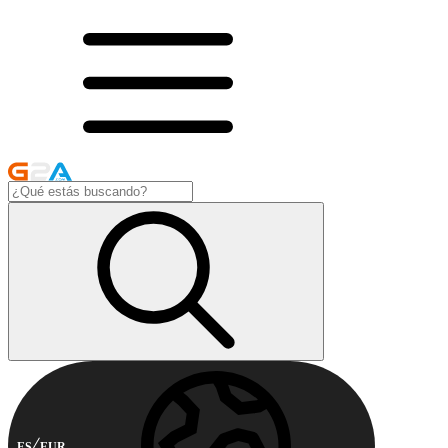
ES
EUR