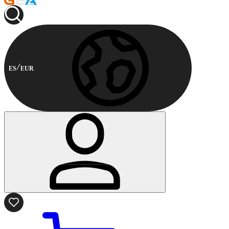
ES
EUR