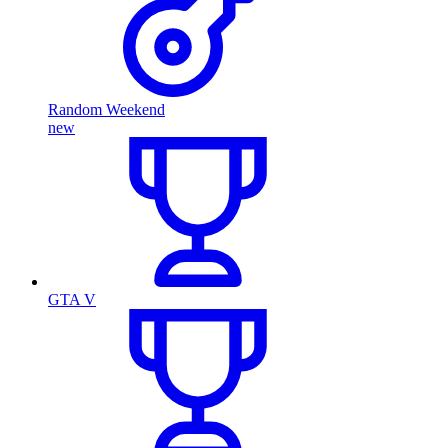
Random Weekend
new
GTA V