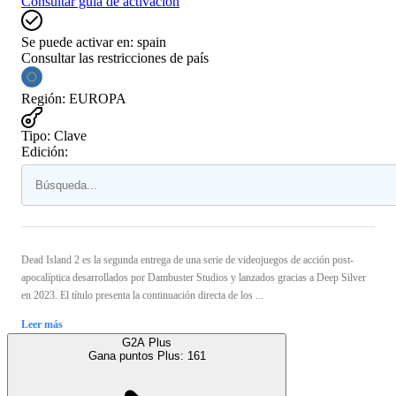
Consultar guía de activación
Se puede activar en:
spain
Consultar las restricciones de país
Región
:
EUROPA
Tipo
:
Clave
Edición:
Dead Island 2 es la segunda entrega de una serie de videojuegos de acción post-
apocalíptica desarrollados por Dambuster Studios y lanzados gracias a Deep Silver
en 2023. El título presenta la continuación directa de los ...
Leer más
G2A Plus
Gana puntos Plus:
161