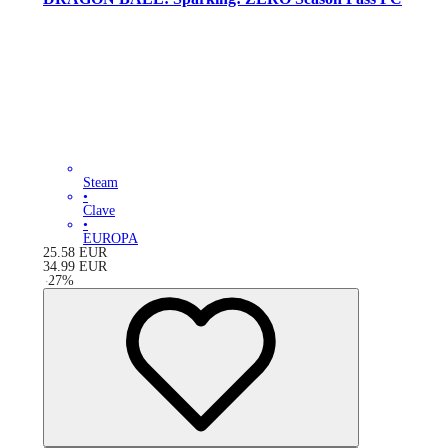
Steam
•
Clave
•
EUROPA
25.58
EUR
34.99
EUR
-
27
%