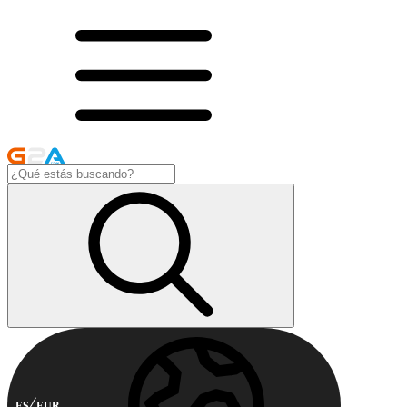
ES
EUR