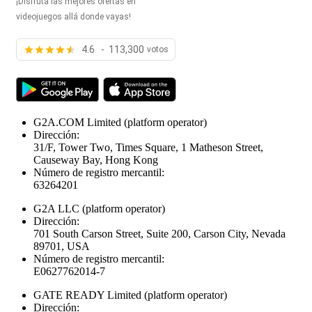
¡Disfruta las mejores ofertas en
videojuegos allá donde vayas!
4.6 - 113,300
votos
G2A.COM Limited
(platform operator)
Dirección:
31/F, Tower Two, Times Square, 1 Matheson Street,
Causeway Bay, Hong Kong
Número de registro mercantil:
63264201
G2A LLC
(platform operator)
Dirección:
701 South Carson Street, Suite 200, Carson City, Nevada
89701, USA
Número de registro mercantil:
E0627762014-7
GATE READY Limited
(platform operator)
Dirección: