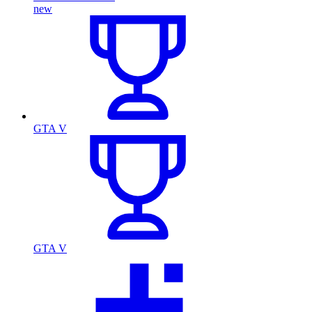
new
GTA V
GTA V