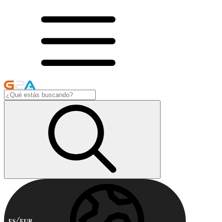
ES
EUR