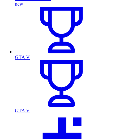
new
GTA V
GTA V