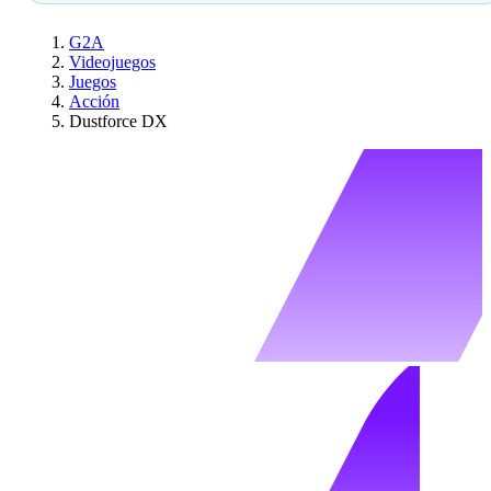
G2A
Videojuegos
Juegos
Acción
Dustforce DX