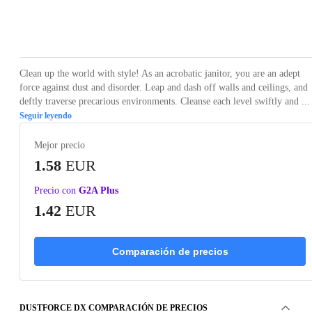
Loading...
Loading...
Loading...
Loading...
Loading
Clean up the world with style! As an acrobatic janitor, you are an adept
force against dust and disorder. Leap and dash off walls and ceilings, and
deftly traverse precarious environments. Cleanse each level swiftly and ...
Seguir leyendo
Mejor precio
1.58
EUR
Precio con
G2A Plus
1.42
EUR
Comparación de precios
DUSTFORCE DX COMPARACIÓN DE PRECIOS