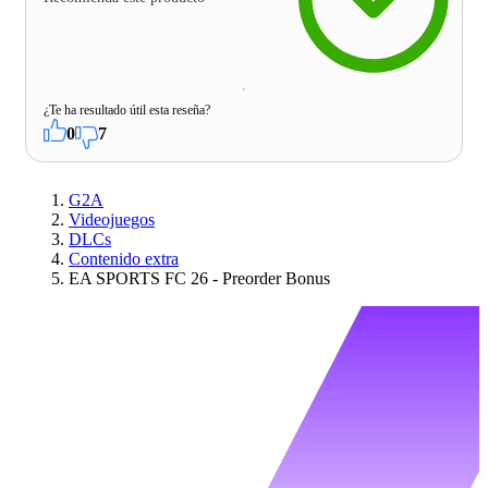
¿Te ha resultado útil esta reseña?
0
7
G2A
Videojuegos
DLCs
Contenido extra
EA SPORTS FC 26 - Preorder Bonus