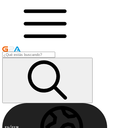
ES
EUR