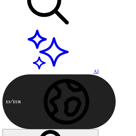
AI
ES
EUR