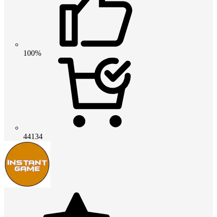
100%
44134