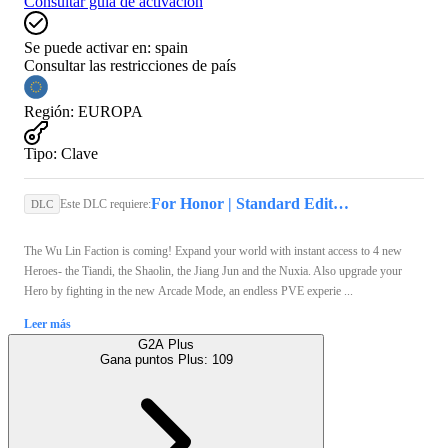
Consultar guía de activación
Se puede activar en:
spain
Consultar las restricciones de país
Región
:
EUROPA
Tipo
:
Clave
For Honor | Standard Edition (PC) - Ubisoft Connect Key - GLOBAL
Este DLC requiere:
DLC
The Wu Lin Faction is coming! Expand your world with instant access to 4 new
Heroes- the Tiandi, the Shaolin, the Jiang Jun and the Nuxia. Also upgrade your
Hero by fighting in the new Arcade Mode, an endless PVE experie ...
Leer más
G2A Plus
Gana puntos Plus:
109