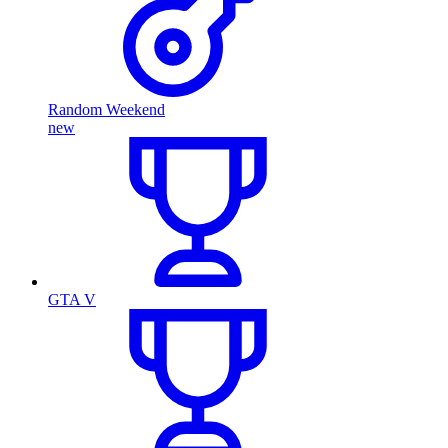
Random Weekend
new
GTA V