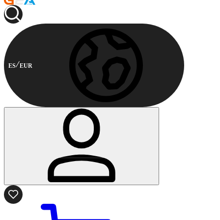
ES
EUR