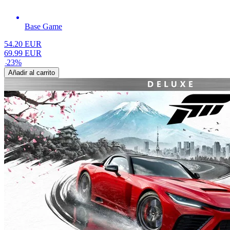
Base Game
54.20
EUR
69.99
EUR
-
23
%
Añadir al carrito