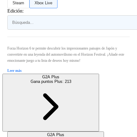
Steam
Xbox Live
Edición:
Forza Horizon 6 te permite descubrir los impresionantes paisajes de Japón y
convertirte en una leyenda del automovilismo en el Horizon Festival. ¡Añade este
emocionante juego a tu lista de deseos hoy mismo!
Leer más
G2A Plus
Gana puntos Plus:
213
G2A Plus