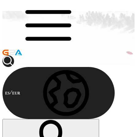
ES
EUR