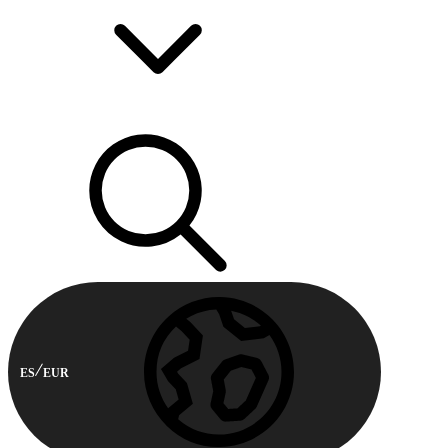
ES
EUR