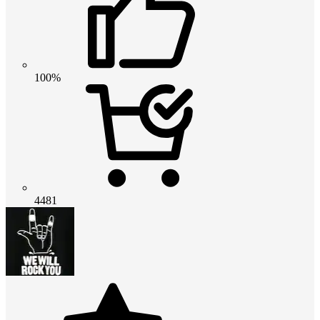
100%
4481