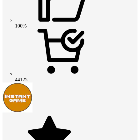
100%
44125