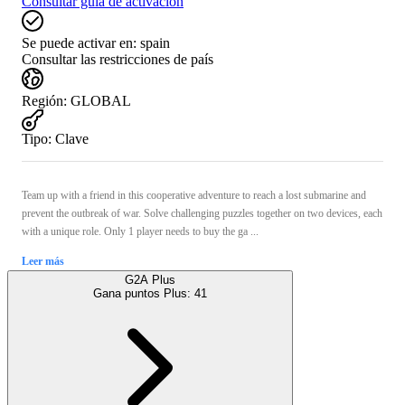
Consultar guía de activación
Se puede activar en:
spain
Consultar las restricciones de país
Región
:
GLOBAL
Tipo
:
Clave
Team up with a friend in this cooperative adventure to reach a lost submarine and
prevent the outbreak of war. Solve challenging puzzles together on two devices, each
with a unique role. Only 1 player needs to buy the ga ...
Leer más
G2A Plus
Gana puntos Plus:
41