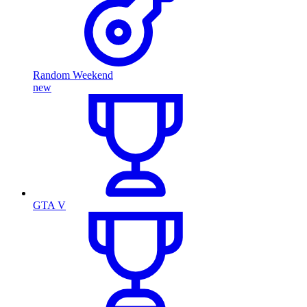
Random Weekend
new
GTA V