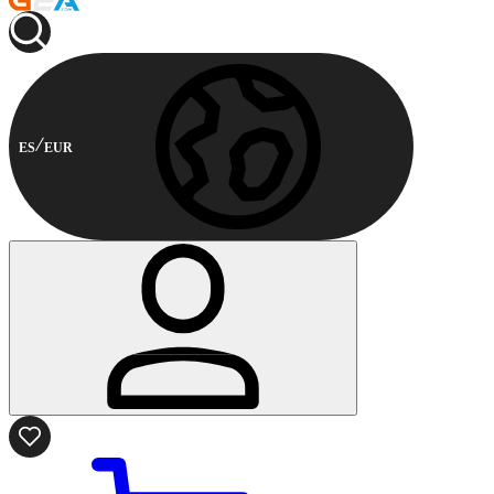
ES
EUR