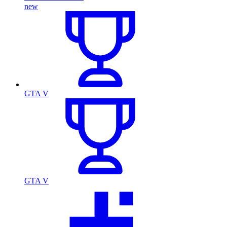
new
GTA V
GTA V