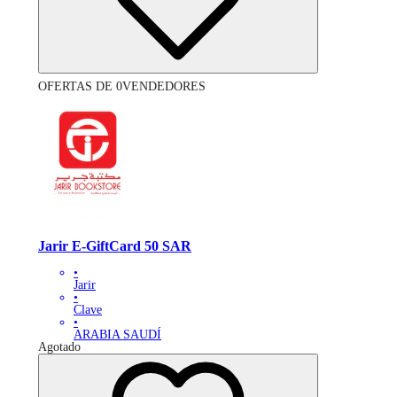
OFERTAS DE 0VENDEDORES
Jarir E-GiftCard 50 SAR
•
Jarir
•
Clave
•
ARABIA SAUDÍ
Agotado