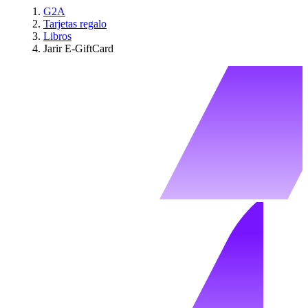
G2A
Tarjetas regalo
Libros
Jarir E-GiftCard