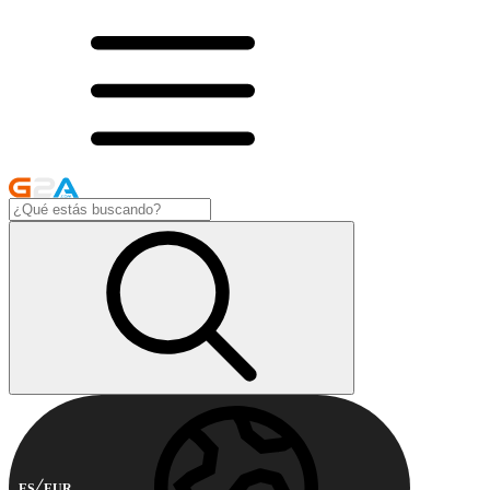
ES
EUR