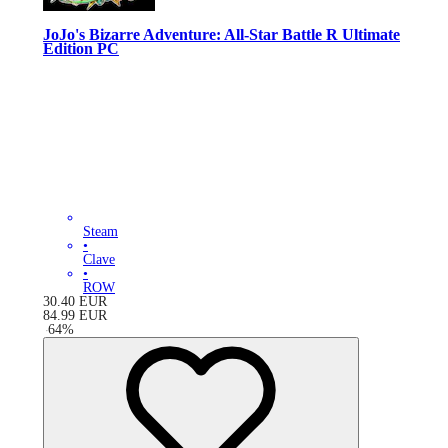
JoJo's Bizarre Adventure: All-Star Battle R Ultimate
Edition PC
Steam
•
Clave
•
ROW
30.40
EUR
84.99
EUR
-
64
%