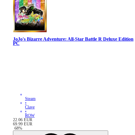
JoJo's Bizarre Adventure: All-Star Battle R Deluxe Edition
PC
Steam
•
Clave
•
ROW
22.06
EUR
69.99
EUR
-
68
%