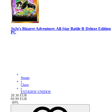
JoJo's Bizarre Adventure: All-Star Battle R Deluxe Edition
PC
Steam
•
Clave
•
ESTADOS UNIDOS
28.30
EUR
69.99
EUR
-
60
%