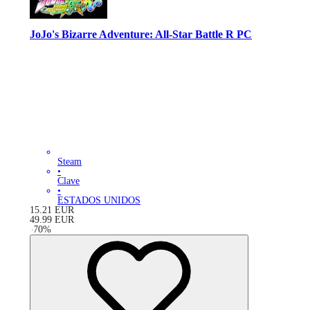
JoJo's Bizarre Adventure: All-Star Battle R PC
Steam
•
Clave
•
ESTADOS UNIDOS
15.21
EUR
49.99
EUR
-
70
%