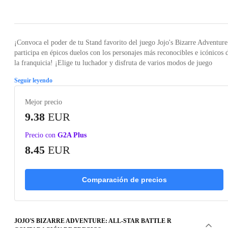
Loading...
Loading...
Loading...
Loading...
Loading
¡Convoca el poder de tu Stand favorito del juego Jojo's Bizarre Adventure
participa en épicos duelos con los personajes más reconocibles e icónicos 
la franquicia! ¡Elige tu luchador y disfruta de varios modos de juego
Seguir leyendo
Mejor precio
9.38
EUR
Precio con
G2A Plus
8.45
EUR
Comparación de precios
JOJO'S BIZARRE ADVENTURE: ALL-STAR BATTLE R