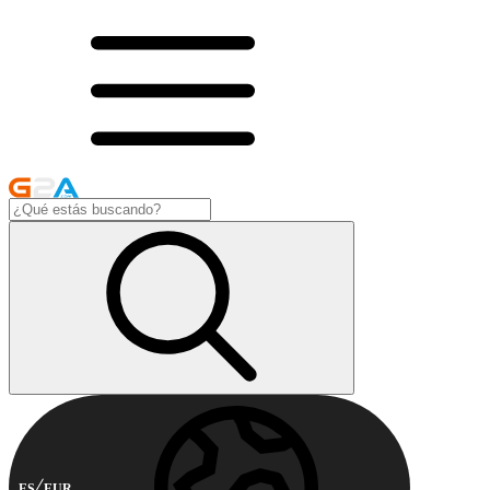
ES
EUR