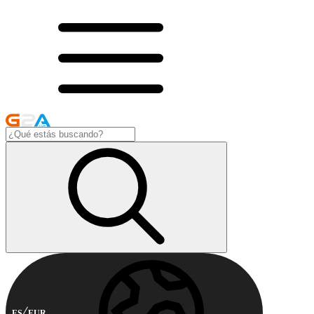
ES
EUR