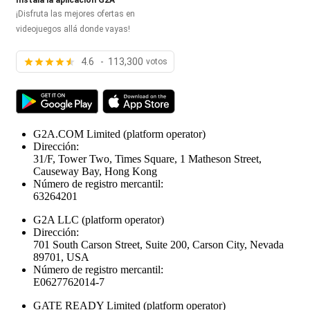
Instala la aplicación G2A
¡Disfruta las mejores ofertas en
videojuegos allá donde vayas!
4.6 - 113,300
votos
G2A.COM Limited
(platform operator)
Dirección:
31/F, Tower Two, Times Square, 1 Matheson Street,
Causeway Bay, Hong Kong
Número de registro mercantil:
63264201
G2A LLC
(platform operator)
Dirección:
701 South Carson Street, Suite 200, Carson City, Nevada
89701, USA
Número de registro mercantil:
E0627762014-7
GATE READY Limited
(platform operator)