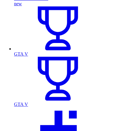
new
GTA V
GTA V