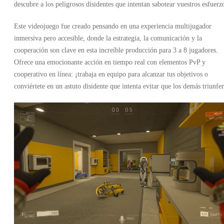
descubre a los peligrosos disidentes que intentan sabotear vuestros esfuerz
Este videojuego fue creado pensando en una experiencia multijugador
inmersiva pero accesible, donde la estrategia, la comunicación y la
cooperación son clave en esta increíble producción para 3 a 8 jugadores.
Ofrece una emocionante acción en tiempo real con elementos PvP y
cooperativo en línea: ¡trabaja en equipo para alcanzar tus objetivos o
conviértete en un astuto disidente que intenta evitar que los demás triunfe