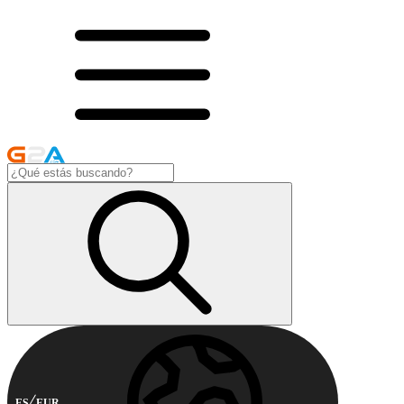
ES
EUR