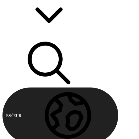
ES
EUR