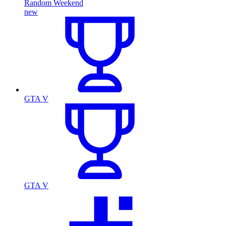
Random Weekend
new
GTA V
GTA V