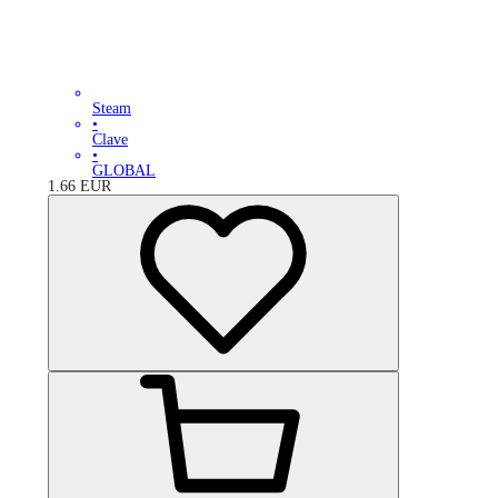
Steam
•
Clave
•
GLOBAL
1.66
EUR