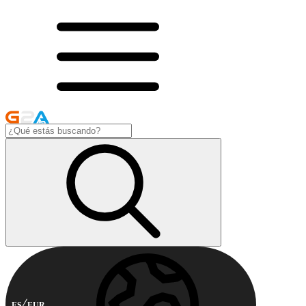
ES
EUR