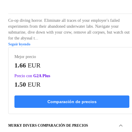
Loading...
Loading...
Loading...
Loading...
Loading
Co-op diving horror. Eliminate all traces of your employer's failed
experiments from their abandoned underwater labs. Navigate your
submarine, dive down with your crew, remove all corpses, but watch out
for the abyssal t...
Seguir leyendo
Mejor precio
1.66
EUR
Precio con
G2A Plus
1.50
EUR
Comparación de precios
MURKY DIVERS COMPARACIÓN DE PRECIOS