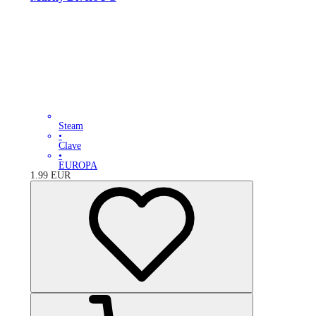
Steam
•
Clave
•
EUROPA
1.99
EUR