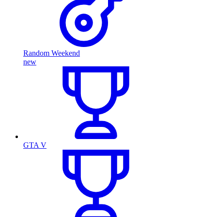
Random Weekend
new
GTA V