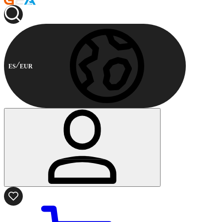
ES
EUR