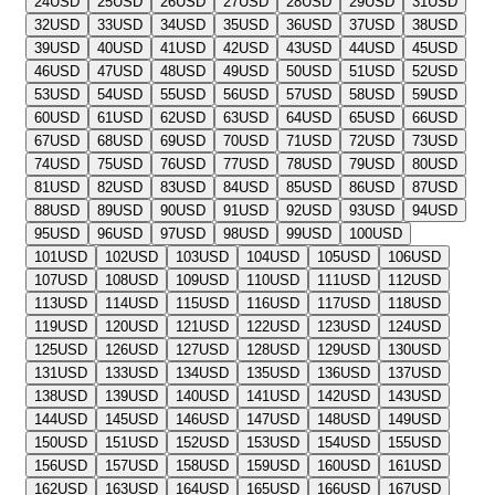
24
USD
25
USD
26
USD
27
USD
28
USD
29
USD
31
USD
32
USD
33
USD
34
USD
35
USD
36
USD
37
USD
38
USD
39
USD
40
USD
41
USD
42
USD
43
USD
44
USD
45
USD
46
USD
47
USD
48
USD
49
USD
50
USD
51
USD
52
USD
53
USD
54
USD
55
USD
56
USD
57
USD
58
USD
59
USD
60
USD
61
USD
62
USD
63
USD
64
USD
65
USD
66
USD
67
USD
68
USD
69
USD
70
USD
71
USD
72
USD
73
USD
74
USD
75
USD
76
USD
77
USD
78
USD
79
USD
80
USD
81
USD
82
USD
83
USD
84
USD
85
USD
86
USD
87
USD
88
USD
89
USD
90
USD
91
USD
92
USD
93
USD
94
USD
95
USD
96
USD
97
USD
98
USD
99
USD
100
USD
101
USD
102
USD
103
USD
104
USD
105
USD
106
USD
107
USD
108
USD
109
USD
110
USD
111
USD
112
USD
113
USD
114
USD
115
USD
116
USD
117
USD
118
USD
119
USD
120
USD
121
USD
122
USD
123
USD
124
USD
125
USD
126
USD
127
USD
128
USD
129
USD
130
USD
131
USD
133
USD
134
USD
135
USD
136
USD
137
USD
138
USD
139
USD
140
USD
141
USD
142
USD
143
USD
144
USD
145
USD
146
USD
147
USD
148
USD
149
USD
150
USD
151
USD
152
USD
153
USD
154
USD
155
USD
156
USD
157
USD
158
USD
159
USD
160
USD
161
USD
162
USD
163
USD
164
USD
165
USD
166
USD
167
USD