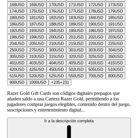
168
USD
169
USD
170
USD
171
USD
172
USD
173
USD
174
USD
175
USD
176
USD
177
USD
178
USD
179
USD
180
USD
181
USD
182
USD
183
USD
184
USD
185
USD
186
USD
187
USD
188
USD
189
USD
190
USD
191
USD
192
USD
193
USD
194
USD
195
USD
196
USD
197
USD
198
USD
199
USD
200
USD
201
USD
202
USD
203
USD
204
USD
205
USD
210
USD
215
USD
220
USD
225
USD
250
USD
275
USD
300
USD
301
USD
303
USD
304
USD
305
USD
310
USD
315
USD
320
USD
325
USD
350
USD
401
USD
403
USD
404
USD
405
USD
410
USD
415
USD
420
USD
425
USD
450
USD
502
USD
505
USD
510
USD
515
USD
520
USD
525
USD
550
USD
700
USD
800
USD
900
USD
1000
USD
+
235
+
231
Razer Gold Gift Cards son códigos digitales prepagos que
añaden saldo a una Cartera Razer Gold, permitiendo a los
jugadores comprar juegos elegibles, contenido dentro del juego,
suscripciones y entretenimiento digital...
Ir a la descripción completa