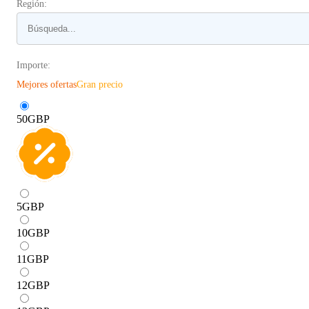
Región:
Importe:
Mejores ofertas
Gran precio
50
GBP
5
GBP
10
GBP
11
GBP
12
GBP