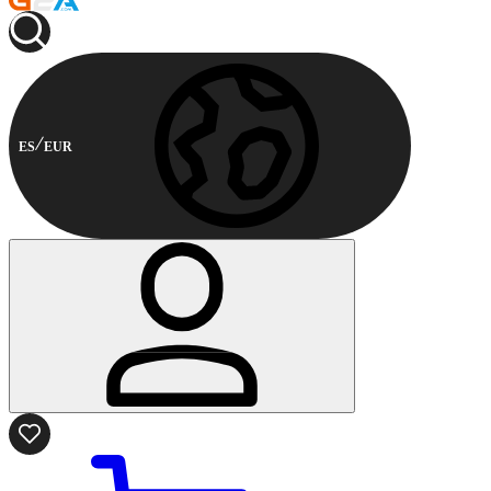
ES
EUR