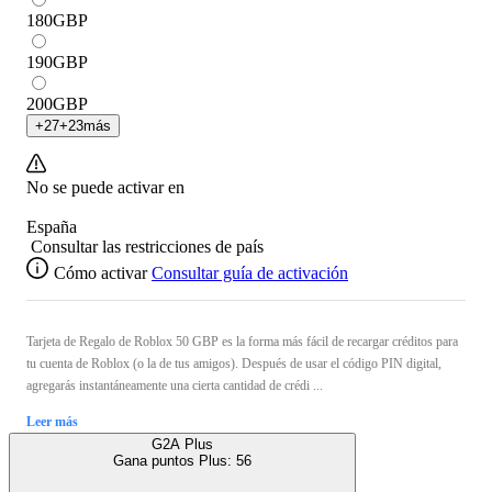
180
GBP
190
GBP
200
GBP
+
27
+
23
más
No se puede activar en
España
Consultar las restricciones de país
Cómo activar
Consultar guía de activación
Tarjeta de Regalo de Roblox 50 GBP es la forma más fácil de recargar créditos para
tu cuenta de Roblox (o la de tus amigos). Después de usar el código PIN digital,
agregarás instantáneamente una cierta cantidad de crédi ...
Leer más
G2A Plus
Gana puntos Plus:
56