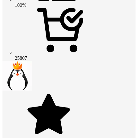
100%
25807