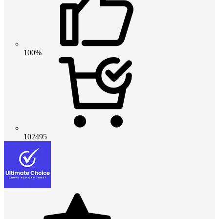
100%
102495