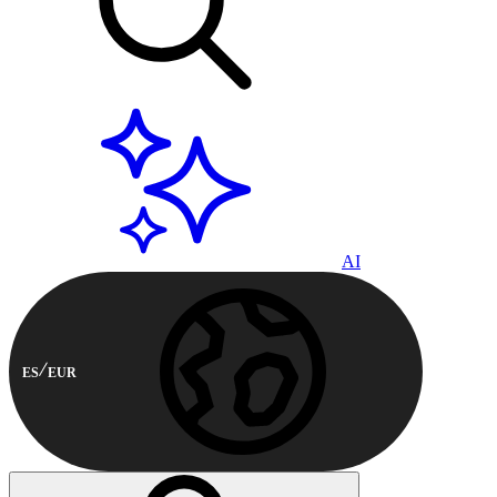
AI
ES
EUR