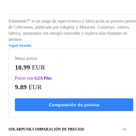
Loading...
Loading...
Loading...
Loading...
Loading
Solarpunk™ es un juego de supervivencia y fabricación en primera perso
de Cyberwave, publicado por rokaplay y Metaroot. Construye, cultiva,
fabrica, automatiza con energía renovable y explora islas flotantes en
aeronav...
Seguir leyendo
Mejor precio
10.99
EUR
Precio con
G2A Plus
9.89
EUR
Comparación de precios
SOLARPUNK COMPARACIÓN DE PRECIOS