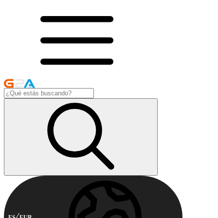
ES
EUR