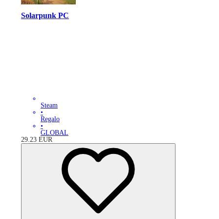
Solarpunk PC
Steam
•
Regalo
•
GLOBAL
29.23
EUR