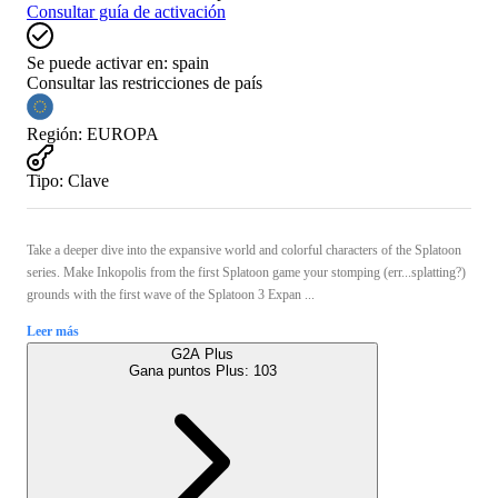
Consultar guía de activación
Se puede activar en:
spain
Consultar las restricciones de país
Región
:
EUROPA
Tipo
:
Clave
Take a deeper dive into the expansive world and colorful characters of the Splatoon
series. Make Inkopolis from the first Splatoon game your stomping (err...splatting?)
grounds with the first wave of the Splatoon 3 Expan ...
Leer más
G2A Plus
Gana puntos Plus:
103