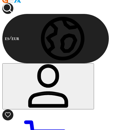
ES
EUR