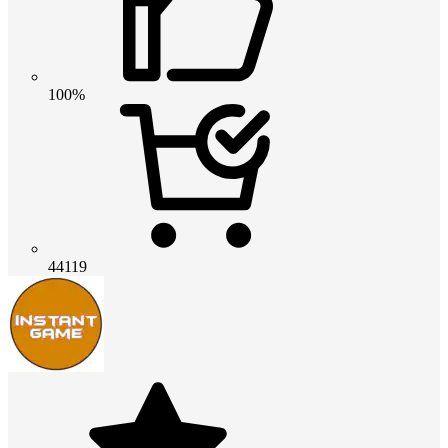
100%
44119