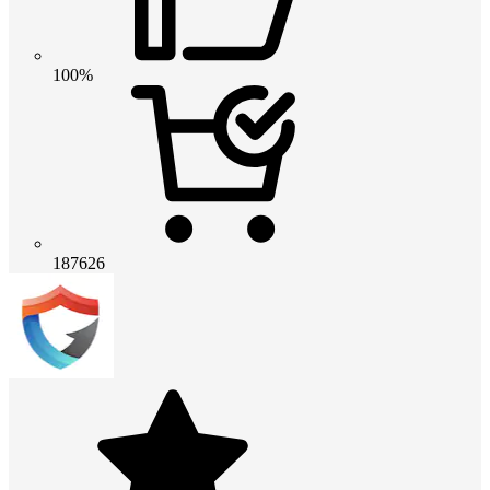
100%
187626