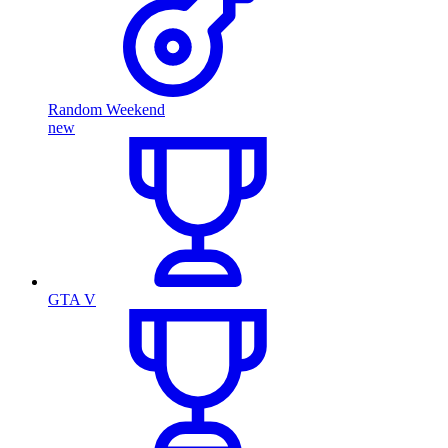
Random Weekend
new
GTA V