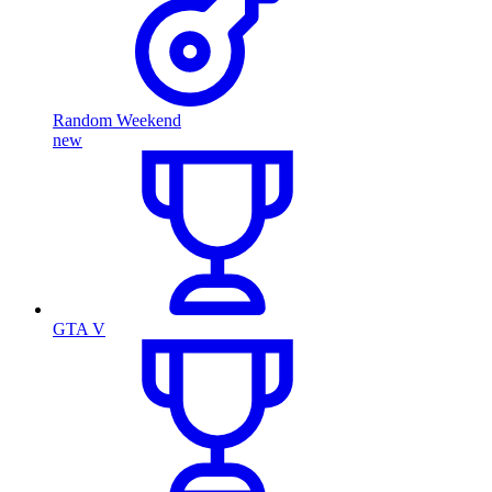
Random Weekend
new
GTA V