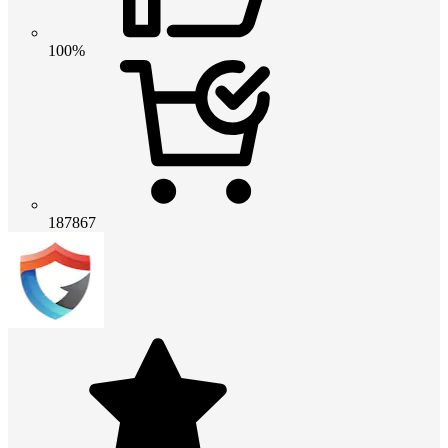
100%
187867