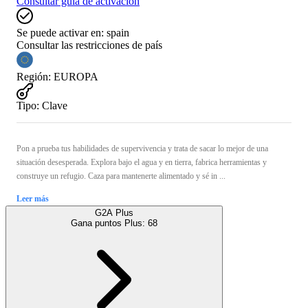
Consultar guía de activación
Se puede activar en:
spain
Consultar las restricciones de país
Región
:
EUROPA
Tipo
:
Clave
Pon a prueba tus habilidades de supervivencia y trata de sacar lo mejor de una
situación desesperada. Explora bajo el agua y en tierra, fabrica herramientas y
construye un refugio. Caza para mantenerte alimentado y sé in ...
Leer más
G2A Plus
Gana puntos Plus:
68