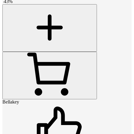
-
43
%
Bellakey