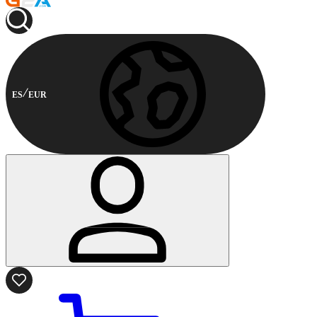
ES
EUR