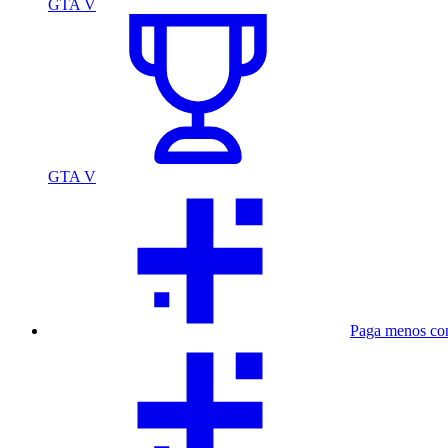
GTA V
GTA V
Paga menos co