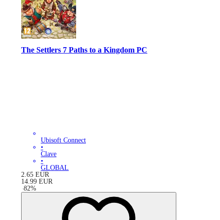
The Settlers 7 Paths to a Kingdom PC
Ubisoft Connect
•
Clave
•
GLOBAL
2.65
EUR
14.99
EUR
-
82
%