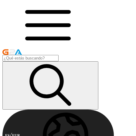
ES
EUR