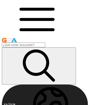
ES
EUR