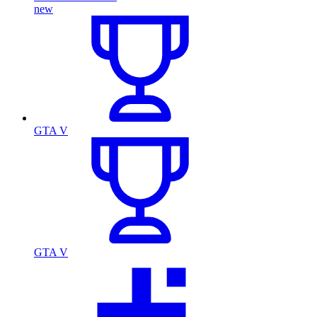
new
GTA V
GTA V