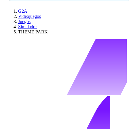
G2A
Videojuegos
Juegos
Simulador
THEME PARK