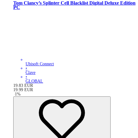
Tom Clancy’s Splinter Cell Blacklist Digital Deluxe Edition
PC
Ubisoft Connect
•
Clave
•
GLOBAL
19.83
EUR
19.99
EUR
-
1
%