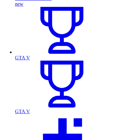
new
GTA V
GTA V