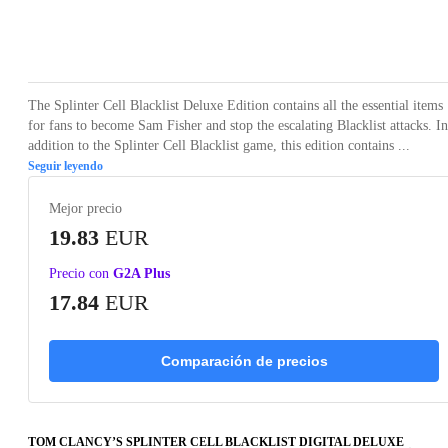
Loading...
Loading...
Loading...
Loading...
Loading
The Splinter Cell Blacklist Deluxe Edition contains all the essential items
for fans to become Sam Fisher and stop the escalating Blacklist attacks. In
addition to the Splinter Cell Blacklist game, this edition contains ...
Seguir leyendo
Mejor precio
19.83
EUR
Precio con
G2A Plus
17.84
EUR
Comparación de precios
TOM CLANCY’S SPLINTER CELL BLACKLIST DIGITAL DELUXE