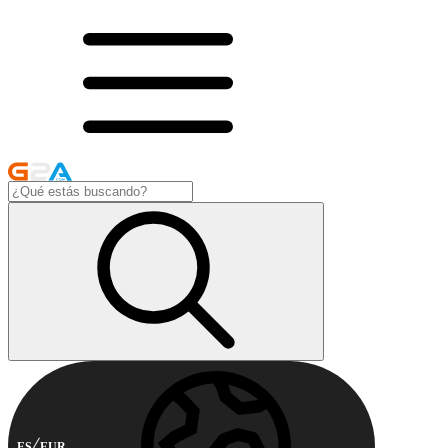
ES
EUR