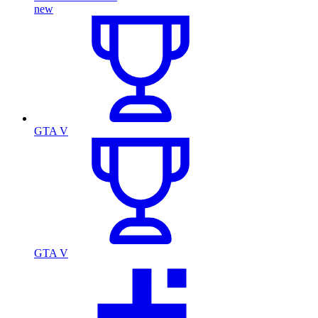
new
GTA V
GTA V