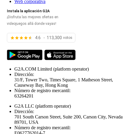
Web corporativa
Instala la aplicación G2A
¡Disfruta las mejores ofertas en
videojuegos allá donde vayas!
4.6 - 113,300
votos
G2A.COM Limited
(platform operator)
Dirección:
31/F, Tower Two, Times Square, 1 Matheson Street,
Causeway Bay, Hong Kong
Número de registro mercantil:
63264201
G2A LLC
(platform operator)
Dirección:
701 South Carson Street, Suite 200, Carson City, Nevada
89701, USA
Número de registro mercantil:
E0627762014-7