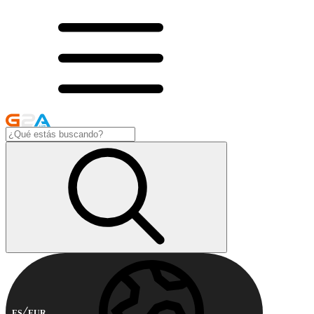
ES
EUR