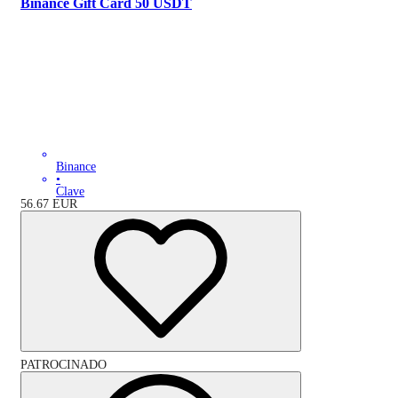
Binance Gift Card 50 USDT
Binance
•
Clave
56.67
EUR
PATROCINADO