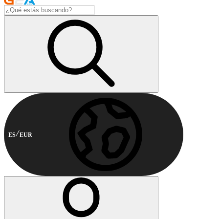
ES
EUR