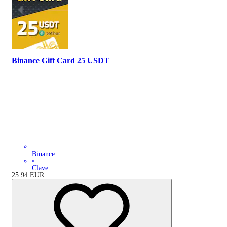
Binance Gift Card 25 USDT
Binance
•
Clave
25.94
EUR