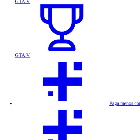
GTA V
GTA V
Paga menos co