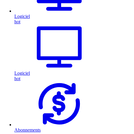
Logiciel
hot
Logiciel
hot
Abonnements