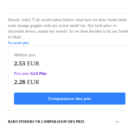
Loading...
Loading...
Loading...
Loading...
Howdy, folks! Y'all would nahwt believe what have we done found lately 
some strange goggles with ayy screen inside’em. Ayy kind piece ov
electronik device, maand my wawds! So we done decided ta hit our frien
in Duali...
En savoir plus
Meilleur prix
2.53
EUR
Prix avec
G2A Plus
2.28
EUR
Comparaison des prix
BARN FINDERS VR COMPARAISON DES PRIX