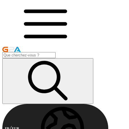
FR
EUR