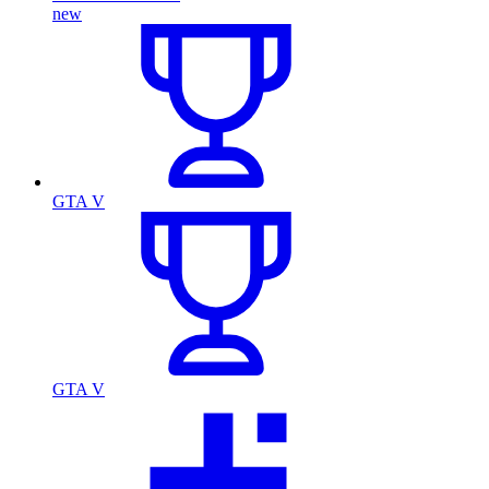
new
GTA V
GTA V