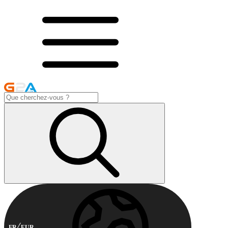
FR
EUR