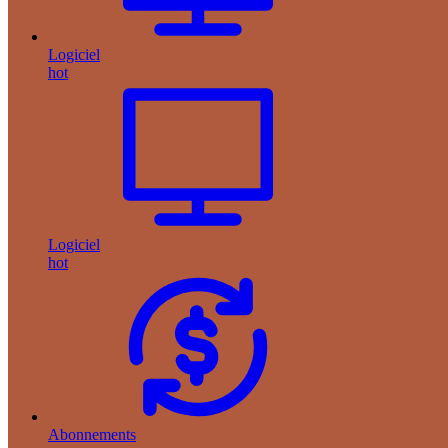
Logiciel
hot
Logiciel
hot
Abonnements