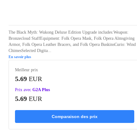
Loading...
Loading...
Loading...
Loading...
Loading
The Black Myth: Wukong Deluxe Edition Upgrade includes:Weapon:
Bronzecloud StaffEquipment: Folk Opera Mask, Folk Opera Almsgiving
Armor, Folk Opera Leather Bracers, and Folk Opera BuskinsCurio: Wind
ChimesSelected Digita...
En savoir plus
Meilleur prix
5.69
EUR
Prix avec
G2A Plus
5.69
EUR
Comparaison des prix