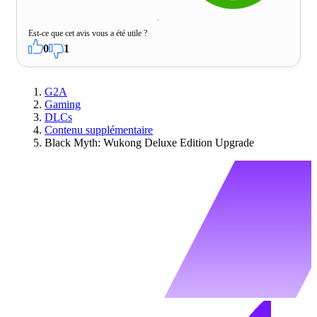
Est-ce que cet avis vous a été utile ?
0
1
G2A
Gaming
DLCs
Contenu supplémentaire
Black Myth: Wukong Deluxe Edition Upgrade