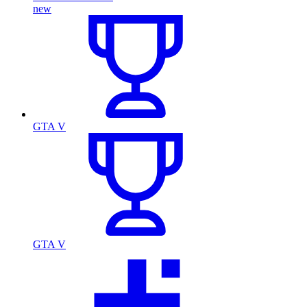
new
GTA V
GTA V