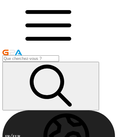
FR
EUR