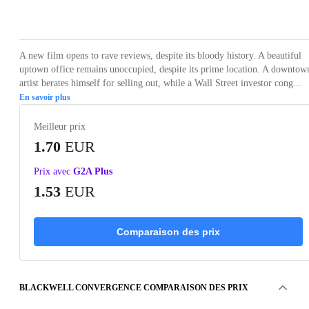
Loading...
Loading...
Loading...
Loading...
Loading
A new film opens to rave reviews, despite its bloody history. A beautiful
uptown office remains unoccupied, despite its prime location. A downtow
artist berates himself for selling out, while a Wall Street investor cong...
En savoir plus
Meilleur prix
1.70
EUR
Prix avec
G2A Plus
1.53
EUR
Comparaison des prix
BLACKWELL CONVERGENCE COMPARAISON DES PRIX