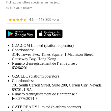
Profitez des offres spéciales sur les jeux
où que vous soyez!
4.6 - 113,300
votes
G2A.COM Limited
(platform operator)
Coordonnées:
31/F, Tower Two, Times Square, 1 Matheson Street,
Causeway Bay, Hong Kong
Numéro d'enregistrement de l' entreprise :
63264201
G2A LLC
(platform operator)
Coordonnées:
701 South Carson Street, Suite 200, Carson City, Nevada
89701, USA
Numéro d'enregistrement de l' entreprise :
E0627762014-7
GATE READY Limited
(platform operator)