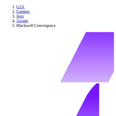
G2A
Gaming
Jeux
Arcade
Blackwell Convergence