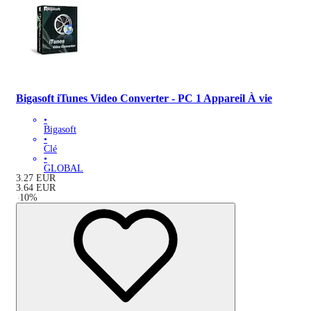
Bigasoft iTunes Video Converter - PC 1 Appareil À vie
•
Bigasoft
•
Clé
•
GLOBAL
3.27
EUR
3.64
EUR
-
10
%