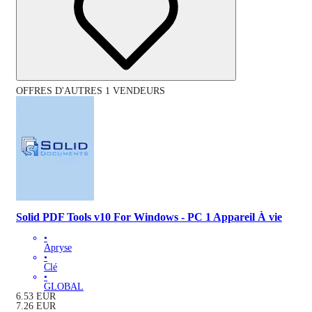
OFFRES D'AUTRES 1 VENDEURS
Solid PDF Tools v10 For Windows - PC 1 Appareil À vie
•
Apryse
•
Clé
•
GLOBAL
6.53
EUR
7.26
EUR