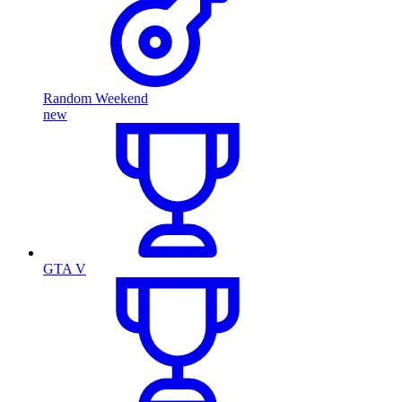
Random Weekend
new
GTA V