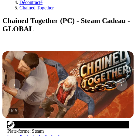
Décontracté
Chained Together
Chained Together (PC) - Steam Cadeau -
GLOBAL
1
/
19
Plate-forme
:
Steam