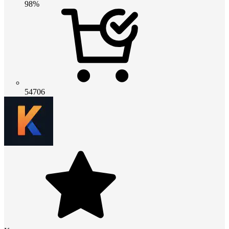
98%
54706