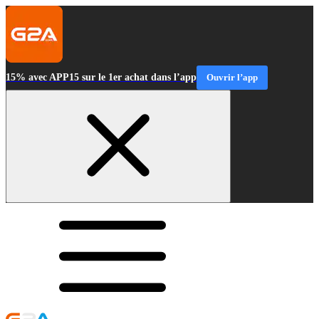
15% avec APP15 sur le 1er achat dans l’app
Ouvrir l’app