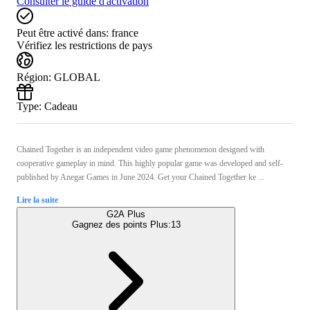
Consulter le guide d'activation
Peut être activé dans:
france
Vérifiez les restrictions de pays
Région
:
GLOBAL
Type
:
Cadeau
Chained Together is an independent video game phenomenon designed with
cooperative gameplay in mind. This highly popular game was developed and self-
published by Anegar Games in June 2024. Get your Chained Together ke ...
Lire la suite
G2A Plus
Gagnez des points Plus:
13