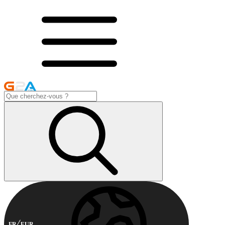
FR
EUR