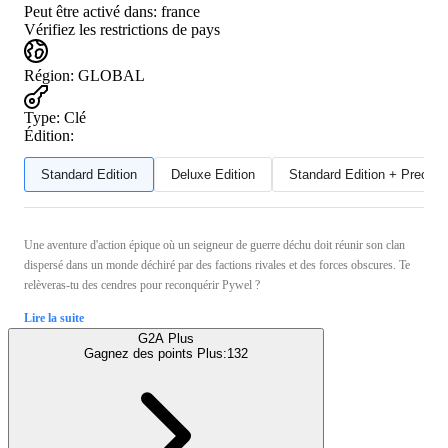
Peut être activé dans:
france
Vérifiez les restrictions de pays
Région
:
GLOBAL
Type
:
Clé
Édition:
Standard Edition
Deluxe Edition
Standard Edition + Preord
Une aventure d'action épique où un seigneur de guerre déchu doit réunir son clan
dispersé dans un monde déchiré par des factions rivales et des forces obscures. Te
relèveras-tu des cendres pour reconquérir Pywel ?
Lire la suite
G2A Plus
Gagnez des points Plus:
132