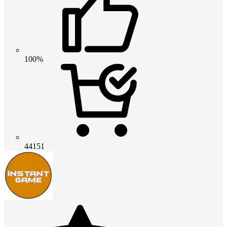
100%
44151