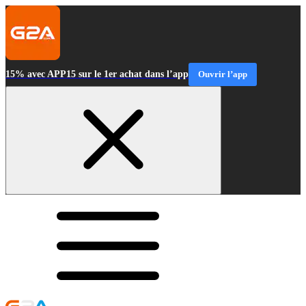
15% avec APP15 sur le 1er achat dans l’app
Ouvrir l’app