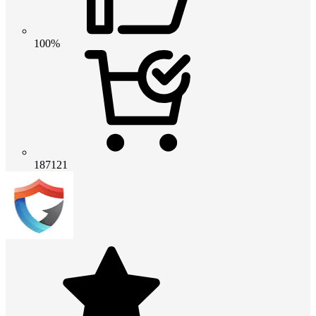
100%
187121