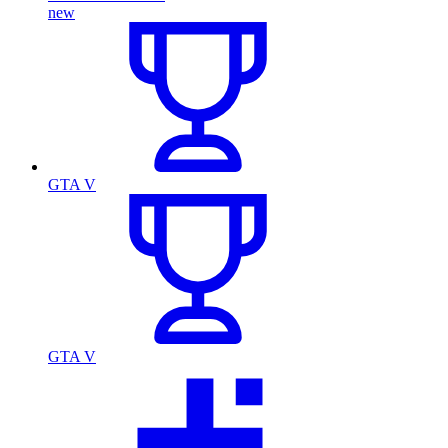
new
GTA V
GTA V