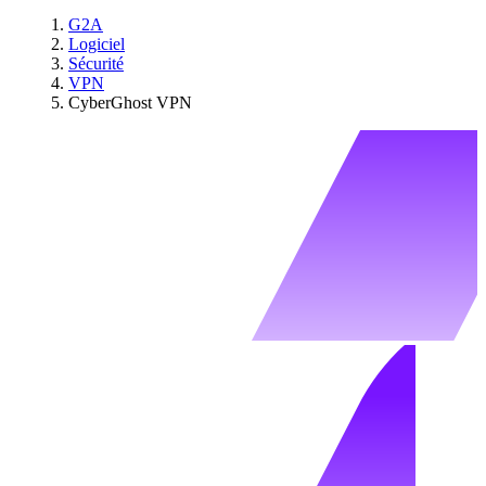
G2A
Logiciel
Sécurité
VPN
CyberGhost VPN