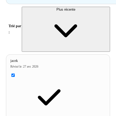
Plus récente
Trié par
:
jacek
Révisé le
:
27 avr. 2026