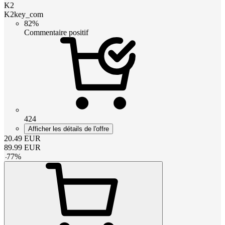
K2
K2key_com
82%
Commentaire positif
424
Afficher les détails de l'offre
20.49
EUR
89.99
EUR
-
77
%