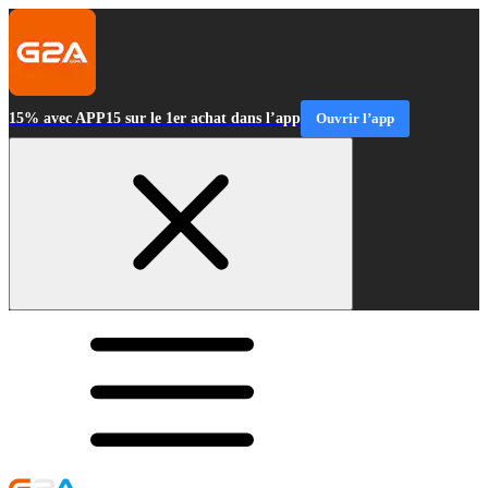
15% avec APP15 sur le 1er achat dans l’app
Ouvrir l’app