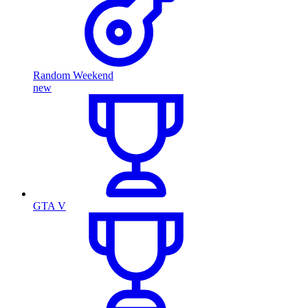
Random Weekend
new
GTA V