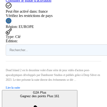
Consulter le guide d'activation
Peut être activé dans:
france
Vérifiez les restrictions de pays
Région
:
EUROPE
Type
:
Clé
Édition:
Dead Island 2 est le deuxième volet d'une série de jeux vidéo d'action post-
apocalyptiques développés par Dambuster Studios et publiés grâce à Deep Silver en
2023. Le titre présente la suite directe des événements se dér ...
Lire la suite
G2A Plus
Gagnez des points Plus:
161