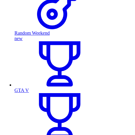
Random Weekend
new
GTA V