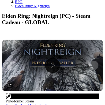
RPG
Elden Ring: Nightreign
Elden Ring: Nightreign (PC) - Steam
Cadeau - GLOBAL
1
/
7
Plate-forme
:
Steam