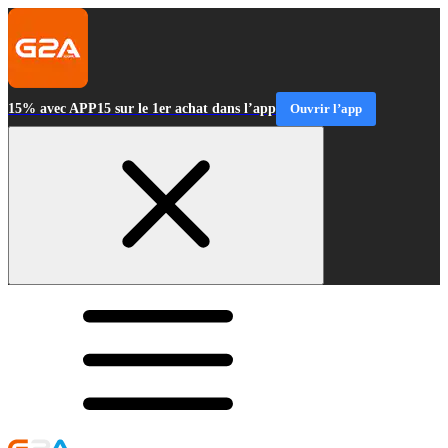
15% avec APP15 sur le 1er achat dans l’app
Ouvrir l’app