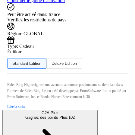
Consulter le guide d'activation
Peut être activé dans:
france
Vérifiez les restrictions de pays
Région
:
GLOBAL
Type
:
Cadeau
Édition:
Standard Edition
Deluxe Edition
Elden Ring Nightreign est une aventure autonome passionnante se déroulant dans
l'univers de Elden Ring. Le jeu a été développé par FromSoftware, Inc. et publié par
From Software, Inc. et Bandai Namco Entertainment le 30 ...
Lire la suite
G2A Plus
Gagnez des points Plus:
102