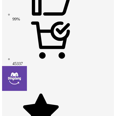
99%
45337