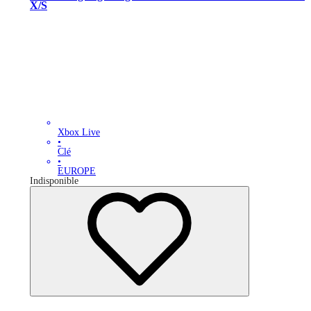
X/S
Xbox Live
•
Clé
•
EUROPE
Indisponible