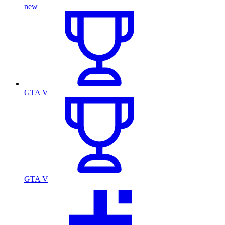
new
GTA V
GTA V