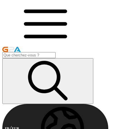
FR
EUR