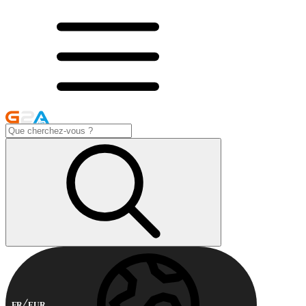
FR
EUR