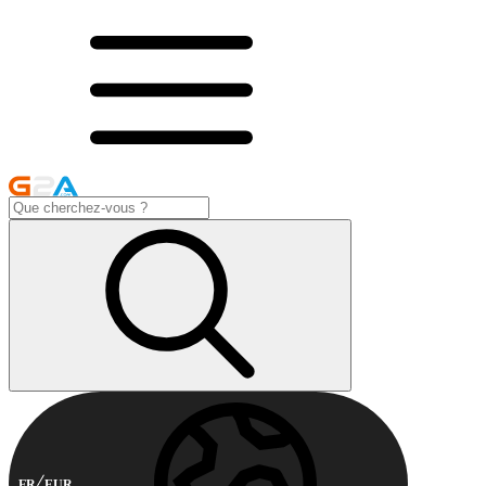
FR
EUR