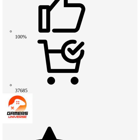
100%
37685