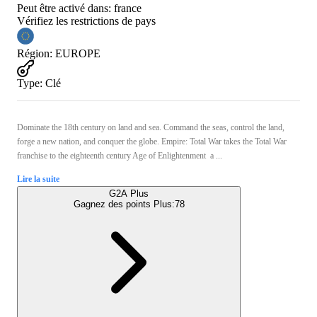
Peut être activé dans:
france
Vérifiez les restrictions de pays
Région
:
EUROPE
Type
:
Clé
Dominate the 18th century on land and sea. Command the seas, control the land,
forge a new nation, and conquer the globe. Empire: Total War takes the Total War
franchise to the eighteenth century Age of Enlightenment  a ...
Lire la suite
G2A Plus
Gagnez des points Plus:
78