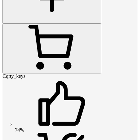
Cqrty_keys
74%