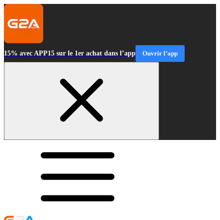
15% avec APP15 sur le 1er achat dans l’app
Ouvrir l’app