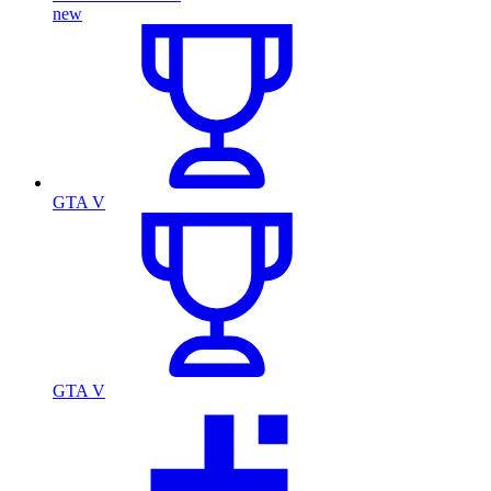
new
GTA V
GTA V