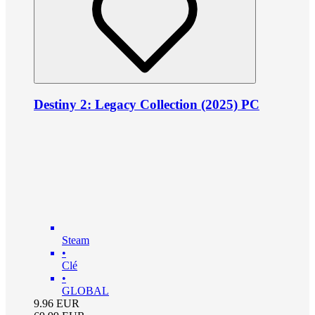
Destiny 2: Legacy Collection (2025) PC
Steam
•
Clé
•
GLOBAL
9.96
EUR