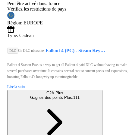
Peut être activé dans:
france
Vérifiez les restrictions de pays
Région
:
EUROPE
Type
:
Cadeau
Fallout 4 (PC) - Steam Key - GLOBAL
Ce DLC nécessite :
DLC
Fallout 4 Season Pass is a way to get all Fallout 4 paid DLC without having to make
several purchases over time. It contains several robust content packs and expansions,
boosting Fallout 4's longevity up to unimaginable ...
Lire la suite
G2A Plus
Gagnez des points Plus:
111