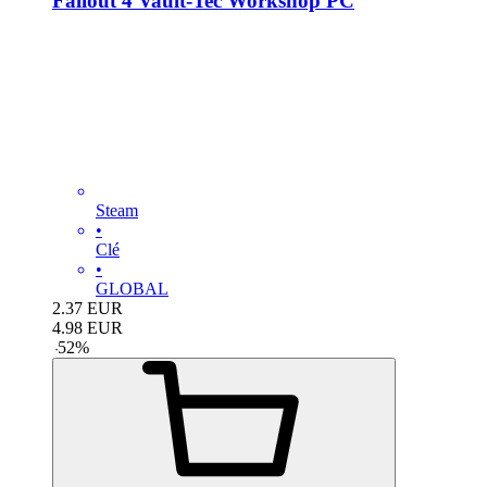
Fallout 4 Vault-Tec Workshop PC
Steam
•
Clé
•
GLOBAL
2.37
EUR
4.98
EUR
-
52
%