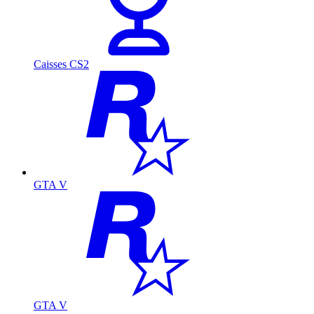
Caisses CS2
GTA V
GTA V