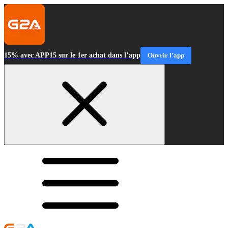
15% avec APP15 sur le 1er achat dans l’app
Ouvrir l’app